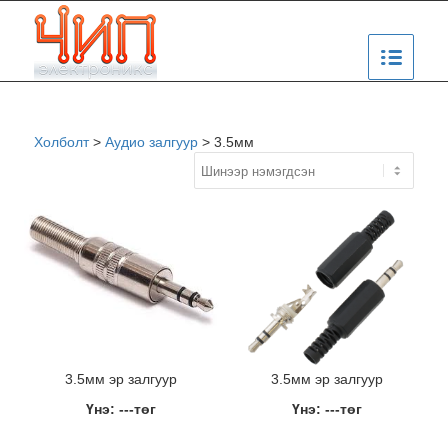
Холболт
>
Аудио залгуур
>
3.5мм
3.5мм эр залгуур
3.5мм эр залгуур
Үнэ: ---төг
Үнэ: ---төг