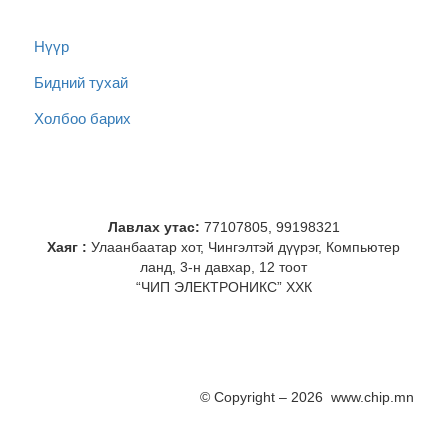
Нүүр
Бидний тухай
Холбоо барих
Лавлах утас:
77107805, 99198321
Хаяг :
Улаанбаатар хот, Чингэлтэй дүүрэг, Компьютер
ланд, 3-н давхар, 12 тоот
“ЧИП ЭЛЕКТРОНИКС” ХХК
© Copyright – 2026 www.chip.mn