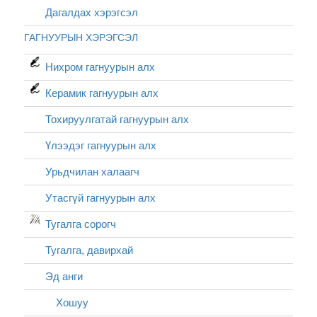
Дагалдах хэрэгсэл
ГАГНУУРЫН ХЭРЭГСЭЛ
Нихром гагнуурын алх
Керамик гагнуурын алх
Тохируулгатай гагнуурын алх
Үлээдэг гагнуурын алх
Урьдчилан халаагч
Утасгүй гагнуурын алх
Тугалга сорогч
Тугалга, давирхай
Эд анги
Хошуу