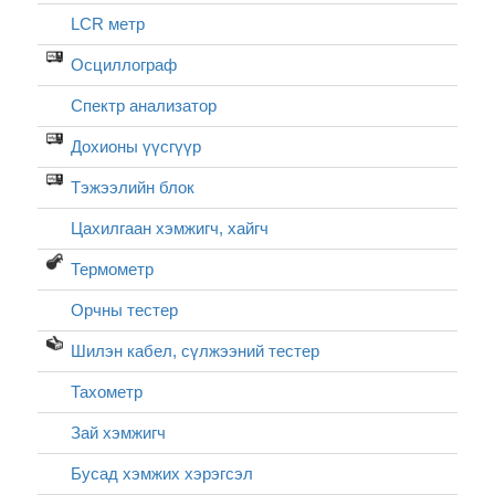
LCR метр
Осциллограф
Спектр анализатор
Дохионы үүсгүүр
Тэжээлийн блок
Цахилгаан хэмжигч, хайгч
Термометр
Орчны тестер
Шилэн кабел, cүлжээний тестер
Тахометр
Зай хэмжигч
Бусад хэмжих хэрэгсэл