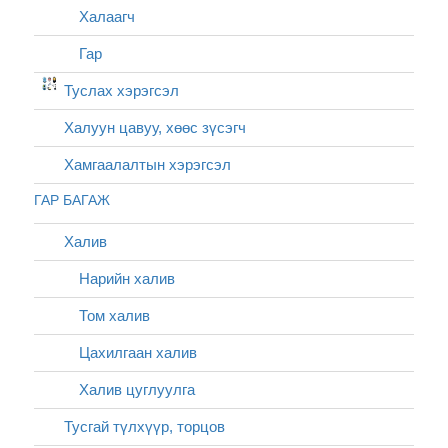
Халаагч
Гар
Туслах хэрэгсэл
Халуун цавуу, хөөс зүсэгч
Хамгаалалтын хэрэгсэл
ГАР БАГАЖ
Халив
Нарийн халив
Том халив
Цахилгаан халив
Халив цуглуулга
Тусгай түлхүүр, торцов