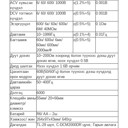
ACV хувьсах
6/ 60/ 600/ 1000В
±(1.2%+5)
0.001В
хүчдэл
DCV тогтмол
6/ 60/ 600/ 1000В
±(0.5%+5)
0.001В
хүчдэл
Эсэргүүцэл
600/ 6к/ 60к/ 600к/
±(0.5%+5)
0.1Ом
6М/ 40МОм
Давтамж
10~1999Гц
±(0.1%+4)
0.01Гц
Багтаамж
60н/ 600н/ 6мк/
±(0.5%+5)
60мк/ 600мк/
2000мкФ
Дуут дохио
10~200Ом хооронд болон түүнээс доош дуут
дохио өгнө, нээх хүчдэл 0.5В
Диод шалгах
Нээх хүчдэл 1.6В орчим
Цахилгаан
60В(50/60Гц) болон түүнээс дээш хүчдэлд
орон мэдрэх
дуут дохио өгнө
Давтамжийн
50~400Гц
цараа
Дэлгэц
6000
Клещийн амны
55мм/ 20×66мм
диаметр/
хэмжээ
Батарей
R6/ AA – 2ш
Хэмжээс/ жин
264x97x43мм/ 640гр
Дагалдах
TL-29 шуп, C-DCM2000DR цүнх, Гарын авлага