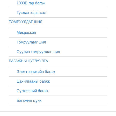
1000В гар багаж
Туслах хэрэгсэл
ТОМРУУЛДАГ ШИЛ
Микроскоп
Томруулдаг шил
Суурин томруулдаг шил
БАГАЖНЫ ЦУГЛУУЛГА
Электроникийн багаж
Цахилгааны багаж
Сүлжээний багаж
Багажны цүнх