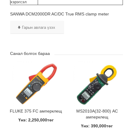
хэрэгсэл
SANWA DCM2000DR AC/DC True RMS clamp meter
Гарын авлага үзэх
Санал болгох бараа
FLUKE 375 FC амперклещ
MS2010A(32-800) АС
амперклещ
Үнэ: 2,250,000төг
Үнэ: 390,000төг