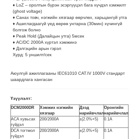
♦ LoZ – оролтын бүрэн эсэргүүцэл бага хүчдэл хэмжилт
(ghost voltage)
♦ Санах товч, нэгжийн хязгаар өөрчлөх, харьцангүй утга
♦ Ашиглагдаагүй үед өөрөө унтарна (30мин) хүчингүй
болгож болно
♦ Peak Hold (Далайцын утга) 5мсек
♦ AC/DC 2000А хүртэл хэмжинэ
♦ Дэлгэцийн арын гэрэл
Хурд: 5 уншилт/сек
Аюулгүй ажиллагааны IEC61010 CAT.IV 1000V стандарт
шаардлага хангасан
Үзүүлэлт:
DCM2000DR
Хэмжих нэгжийн
Дээд
Оронгийн
хязгаар
нарийвчлал
нарийвчлал
ACA хувьсах
200/2000А
±(2.0%+5)
0.1А
гүйдэл
DCA тогтмол
200/2000А
±(2.0%+5)
0.1А
гүйдэл