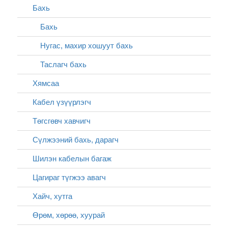
Бахь
Бахь
Нугас, махир хошуут бахь
Таслагч бахь
Хямсаа
Кабел үзүүрлэгч
Төгсгөвч хавчигч
Сүлжээний бахь, дарагч
Шилэн кабелын багаж
Цагираг түгжээ авагч
Хайч, хутга
Өрөм, хөрөө, хуурай