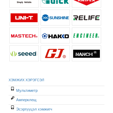
ХЭМЖИХ ХЭРЭГСЭЛ
Мультиметр
Амперклещ
Эсэргүүцэл хэмжигч