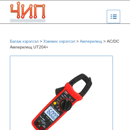
Багаж хэрэгсэл
>
Хэмжих хэрэгсэл
>
Амперклещ
>
AC/DC
Амперклещ UT204+