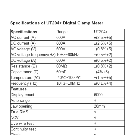
Specifications of UT20
4
+ Digital Clamp Meter
Specifications
Range
UT204+
AC current (A)
600A
±(2.5%+5)
DC current (A)
600A
±(2.5%+5)
AC voltage (V)
600V
±(0.8%+5)
AC voltage frequency(Hz)
10Hz~60kHz
±(0.5%+2)
DC voltage (A)
600V
±(0.5%+2)
Resistance (Ω)
60MΩ
±(0.8%+2)
Capacitance (F)
60mF
±(4%+5)
Temperature (℃)
-40℃~1000℃
±(1.5%+5)
Frequency (Hz)
10Hz~10MHz
±(0.1%+4)
Features
Display count
6000
Auto range
√
Jaw opening
28mm
True RMS
√
NCV
√
Live wire test
√
Continuity test
√
Diode
√