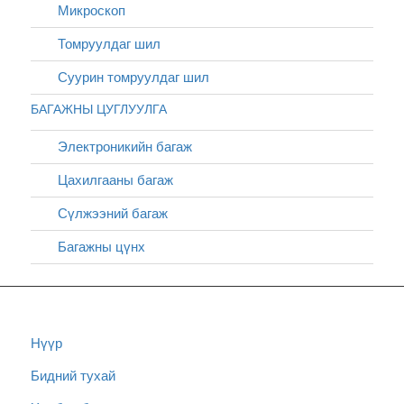
Микроскоп
Томруулдаг шил
Суурин томруулдаг шил
БАГАЖНЫ ЦУГЛУУЛГА
Электроникийн багаж
Цахилгааны багаж
Сүлжээний багаж
Багажны цүнх
Нүүр
Бидний тухай