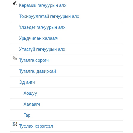
Керамик гагнуурын алх
Тохируулгатай гагнуурын алх
Үлээдэг гагнуурын алх
Урьдчилан халаагч
Утасгүй гагнуурын алх
Тугалга сорогч
Тугалга, давирхай
Эд анги
Хошуу
Халаагч
Гар
Туслах хэрэгсэл