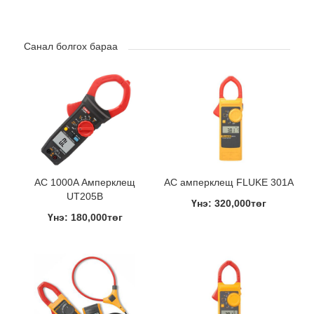
Санал болгох бараа
AC 1000A Амперклещ
AC амперклещ FLUKE 301A
UT205B
Үнэ: 320,000төг
Үнэ: 180,000төг