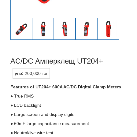
AC/DC Амперклещ UT204+
үнэ:
200,000 төг
Features of UT204+ 600A AC/DC Digital Clamp Meters
● True RMS
● LCD backlight
● Large screen and display digits
● 60mF large capacitance measurement
● Neutral/live wire test