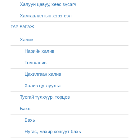
Халуун цавуу, хөөс зүсэгч
Хамгаалалтын хэрэгсэл
ГАР БАГАЖ
Халив
Нарийн халив
Том халив
Цахилгаан халив
Халив цуглуулга
Тусгай түлхүүр, торцов
Бахь
Бахь
Нугас, махир хошуут бахь