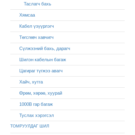
Таслагч бахь
Хямсаа
Кабел үзүүрлэгч
Төгсгөвч хавчигч
Сүлжээний бахь, дарагч
Шилэн кабелын багаж
Цагираг түгжээ авагч
Хайч, хутга
Өрөм, хөрөө, хуурай
1000В гар багаж
Туслах хэрэгсэл
ТОМРУУЛДАГ ШИЛ