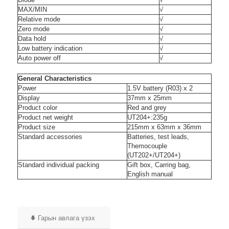
MAX/MIN
√
Relative mode
√
Zero mode
√
Data hold
√
Low battery indication
√
Auto power off
√
General Characteristics
Power
1.5V battery (R03) x 2
Display
37mm x 25mm
Product color
Red and grey
Product net weight
UT204+:235g
Product size
215mm x 63mm x 36mm
Standard accessories
Batteries, test leads,
Themocouple
(UT202+/UT204+)
Standard individual packing
Gift box, Carring bag,
English manual
Гарын авлага үзэх