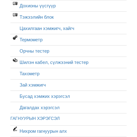
Дохионы үүсгүүр
Тэжээлийн блок
Цахилгаан хэмжигч, хайгч
Термометр
Орчны тестер
Шилэн кабел, cүлжээний тестер
Тахометр
Зай хэмжигч
Бусад хэмжих хэрэгсэл
Дагалдах хэрэгсэл
ГАГНУУРЫН ХЭРЭГСЭЛ
Нихром гагнуурын алх