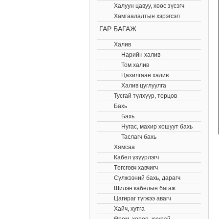
Халуун цавуу, хөөс зүсэгч
Хамгаалалтын хэрэгсэл
ГАР БАГАЖ
Халив
Нарийн халив
Том халив
Цахилгаан халив
Халив цуглуулга
Тусгай түлхүүр, торцов
Бахь
Бахь
Нугас, махир хошуут бахь
Таслагч бахь
Хямсаа
Кабел үзүүрлэгч
Төгсгөвч хавчигч
Сүлжээний бахь, дарагч
Шилэн кабелын багаж
Цагираг түгжээ авагч
Хайч, хутга