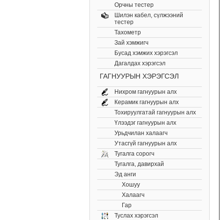
Орчны тестер
Шилэн кабел, cүлжээний
тестер
Тахометр
Зай хэмжигч
Бусад хэмжих хэрэгсэл
Дагалдах хэрэгсэл
ГАГНУУРЫН ХЭРЭГСЭЛ
Нихром гагнуурын алх
Керамик гагнуурын алх
Тохируулгатай гагнуурын алх
Үлээдэг гагнуурын алх
Урьдчилан халаагч
Утасгүй гагнуурын алх
Тугалга сорогч
Тугалга, давирхай
Эд анги
Хошуу
Халаагч
Гар
Туслах хэрэгсэл