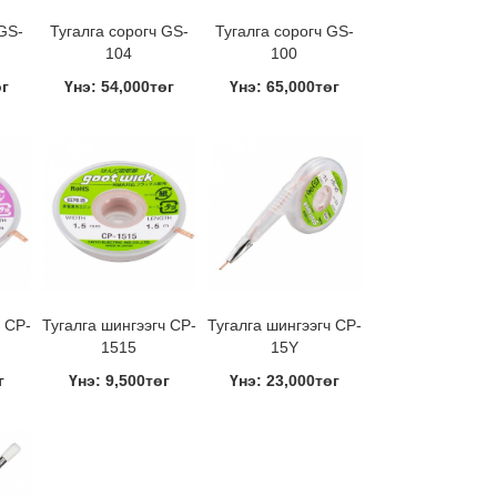
GS-
Тугалга сорогч GS-
Тугалга сорогч GS-
104
100
өг
Үнэ: 54,000төг
Үнэ: 65,000төг
 CP-
Тугалга шингээгч CP-
Тугалга шингээгч CP-
1515
15Y
г
Үнэ: 9,500төг
Үнэ: 23,000төг