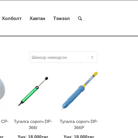
Холболт
Хавтан
Тэжээл
 CP-
Тугалга сорогч DP-
Тугалга сорогч DP-
366I
366P
өг
Үнэ: 18,000төг
Үнэ: 18,000төг