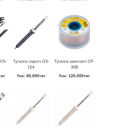
SVS-
Тугалга сорогч GS-
Тугалга шингээгч CP-
154
30B
төг
Үнэ: 80,000төг
Үнэ: 120,000төг