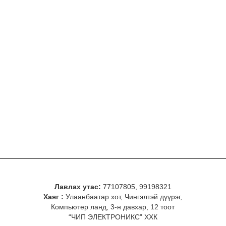
Лавлах утас:
77107805, 99198321
Хаяг :
Улаанбаатар хот, Чингэлтэй дүүрэг,
Компьютер ланд, 3-н давхар, 12 тоот
“ЧИП ЭЛЕКТРОНИКС” ХХК