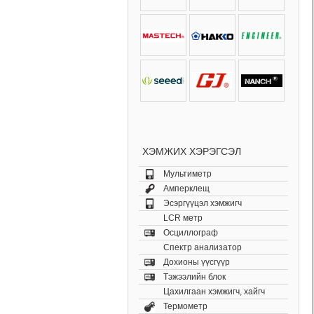
ХЭМЖИХ ХЭРЭГСЭЛ
Мультиметр
Амперклещ
Эсэргүүцэл хэмжигч
LCR метр
Осциллограф
Спектр анализатор
Дохионы үүсгүүр
Тэжээлийн блок
Цахилгаан хэмжигч, хайгч
Термометр