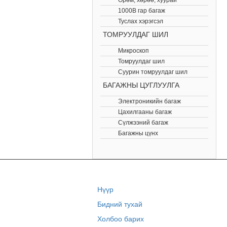
Өрөм, хөрөө, хуурай
1000В гар багаж
Туслах хэрэгсэл
ТОМРУУЛДАГ ШИЛ
Микроскоп
Томруулдаг шил
Суурин томруулдаг шил
БАГАЖНЫ ЦУГЛУУЛГА
Электроникийн багаж
Цахилгааны багаж
Сүлжээний багаж
Багажны цүнх
Нүүр
Бидний тухай
Холбоо барих