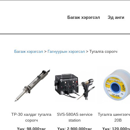
Багаж хэрэгсэл
Эд анги
Багаж хэрэгсэл
>
Гагнуурын хэрэгсэл
>
Тугалга сорогч
TP-30 халдаг тугалга
SVS-580AS service
Тугалга шингээгч
сорогч
station
20B
Үнэ: 98,000төг
Үнэ: 2,900,000төг
Үнэ: 120,000т