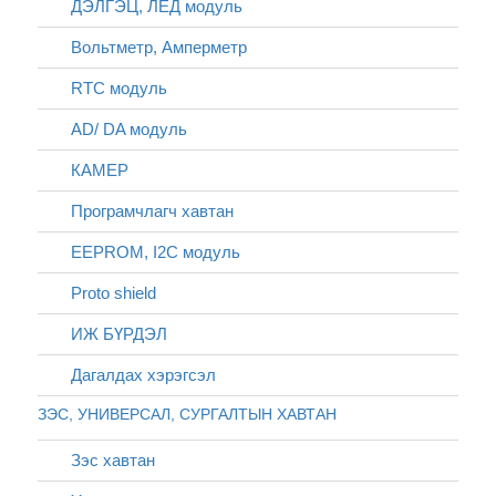
ДЭЛГЭЦ, ЛЕД модуль
Вольтметр, Амперметр
RTC модуль
AD/ DA модуль
КАМЕР
Програмчлагч хавтан
EEPROM, I2C модуль
Proto shield
ИЖ БҮРДЭЛ
Дагалдах хэрэгсэл
ЗЭС, УНИВЕРСАЛ, СУРГАЛТЫН ХАВТАН
Зэс хавтан