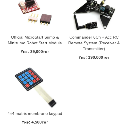
Official MicroStart Sumo &
Commander 6Ch + Acc RC
Minisumo Robot Start Module
Remote System (Receiver &
Transmitter)
Үнэ: 39,000төг
Үнэ: 190,000төг
4×4 matrix membrane keypad
Үнэ: 4,500төг