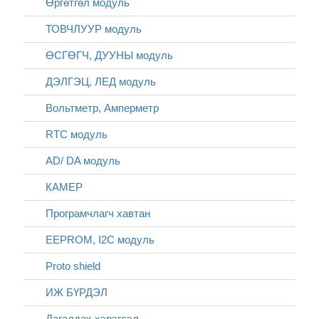
Өргөтгөл модуль
ТОВЧЛУУР модуль
ӨСГӨГЧ, ДУУНЫ модуль
ДЭЛГЭЦ, ЛЕД модуль
Вольтметр, Амперметр
RTC модуль
AD/ DA модуль
КАМЕР
Програмчлагч хавтан
EEPROM, I2C модуль
Proto shield
ИЖ БҮРДЭЛ
Дагалдах хэрэгсэл