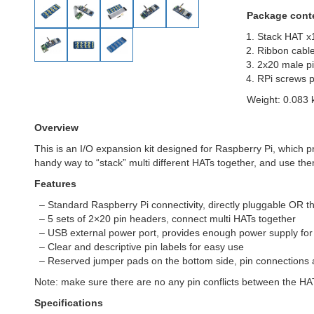
Package cont
Stack HAT x
Ribbon cabl
2x20 male p
RPi screws p
Weight: 0.083 
Overview
This is an I/O expansion kit designed for Raspberry Pi, which 
handy way to “stack” multi different HATs together, and use them
Features
– Standard Raspberry Pi connectivity, directly pluggable OR t
– 5 sets of 2×20 pin headers, connect multi HATs together
– USB external power port, provides enough power supply for
– Clear and descriptive pin labels for easy use
– Reserved jumper pads on the bottom side, pin connections ar
Note: make sure there are no any pin conflicts between the HA
Specifications