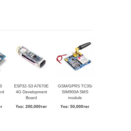
0
ESP32-S3 A7670E
GSM/GPRS TC35i
ard
4G Development
SIM900A SMS
Board
module
өг
Үнэ: 200,000төг
Үнэ: 50,000төг