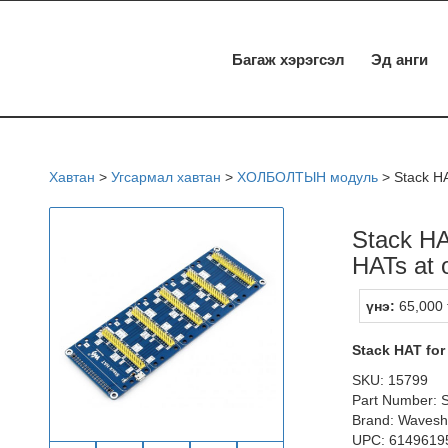
Багаж хэрэгсэл
Эд анги
Хавтан
>
Угсармал хавтан
>
ХОЛБОЛТЫН модуль
>
Stack HA
Stack HA
HATs at 
үнэ:
65,000 
Stack HAT for
SKU: 15799
Part Number: 
Brand: Wavesh
UPC: 6149619