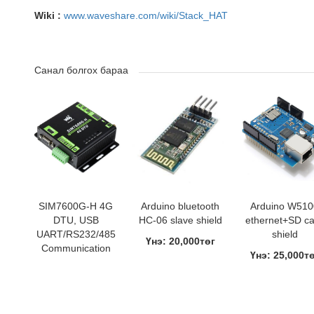
Wiki :
www.waveshare.com/wiki/Stack_HAT
Санал болгох бараа
SIM7600G-H 4G
Arduino bluetooth
Arduino W510
DTU, USB
HC-06 slave shield
ethernet+SD c
UART/RS232/485
shield
Үнэ: 20,000төг
Communication
Үнэ: 25,000т
Үнэ: 350,000төг