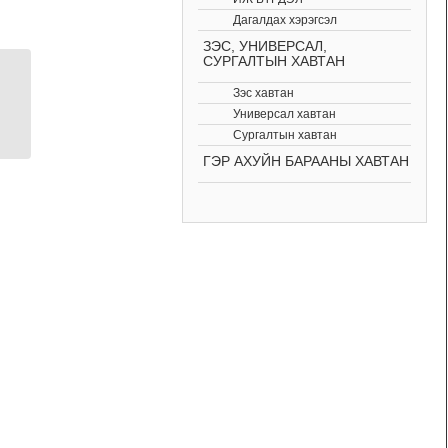
Дагалдах хэрэгсэл
ЗЭС, УНИВЕРСАЛ,
СУРГАЛТЫН ХАВТАН
Colorful Rainbow Acrylic
Зэс хавтан
Case for RPi 4, Cooling
Универсал хавтан
Сургалтын хавтан
ГЭР АХУЙН БАРААНЫ ХАВТАН