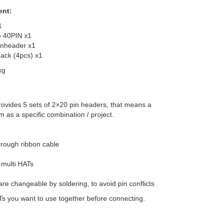
ent:
1
e 40PIN x1
inheader x1
ack (4pcs) x1
kg
provides 5 sets of 2×20 pin headers, that means a
 as a specific combination / project.
hrough ribbon cable
 multi HATs
e changeable by soldering, to avoid pin conflicts
Ts you want to use together before connecting.