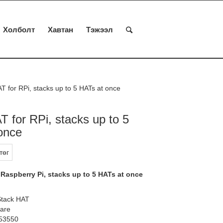
Холболт
Хавтан
Тэжээл
T for RPi, stacks up to 5 HATs at once
T for RPi, stacks up to 5
once
төг
 Raspberry Pi, stacks up to 5 HATs at once
Stack HAT
are
53550