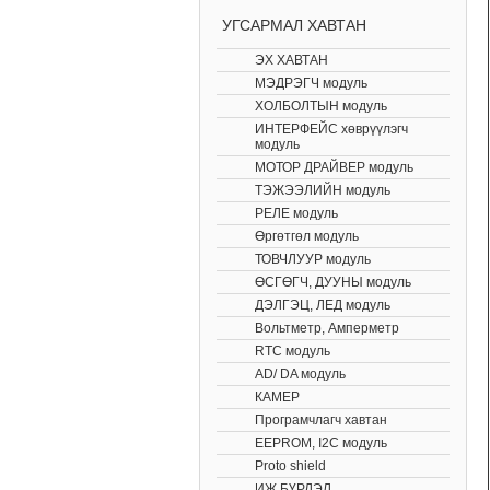
УГСАРМАЛ ХАВТАН
ЭХ ХАВТАН
МЭДРЭГЧ модуль
ХОЛБОЛТЫН модуль
ИНТЕРФЕЙС хөврүүлэгч
модуль
МОТОР ДРАЙВЕР модуль
ТЭЖЭЭЛИЙН модуль
РЕЛЕ модуль
Өргөтгөл модуль
ТОВЧЛУУР модуль
ӨСГӨГЧ, ДУУНЫ модуль
ДЭЛГЭЦ, ЛЕД модуль
Вольтметр, Амперметр
RTC модуль
AD/ DA модуль
КАМЕР
Програмчлагч хавтан
EEPROM, I2C модуль
Proto shield
ИЖ БҮРДЭЛ