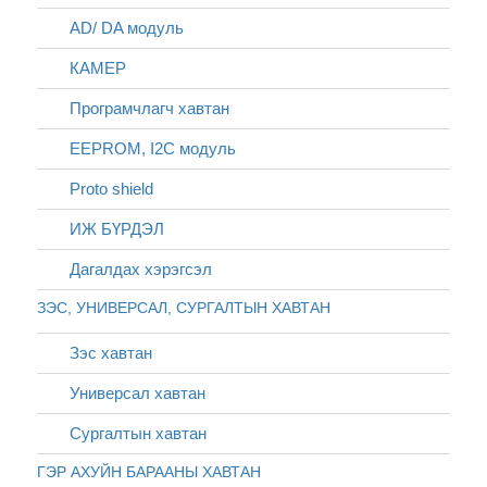
AD/ DA модуль
КАМЕР
Програмчлагч хавтан
EEPROM, I2C модуль
Proto shield
ИЖ БҮРДЭЛ
Дагалдах хэрэгсэл
ЗЭС, УНИВЕРСАЛ, СУРГАЛТЫН ХАВТАН
Зэс хавтан
Универсал хавтан
Сургалтын хавтан
ГЭР АХУЙН БАРААНЫ ХАВТАН