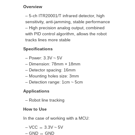
Overview
– 5-ch ITR20001/T infrared detector, high
sensitivity, anti-jamming, stable performance
– High precision analog output, combined
with PID control algorithm, allows the robot
tracks lines more stable
Specifications
– Power: 3.3V ~ 5V
– Dimension: 78mm × 18mm
– Detector spacing: 16mm
– Mounting holes size: 3mm
– Detection range: 1cm ~ 5cm
Applications
– Robot line tracking
How to Use
In the case of working with a MCU:
– VCC ↔ 3.3V ~ 5V
– GND ↔ GND