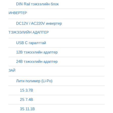
DIN Rail тэжээлийн блок
ИНВЕРТЕР
DC12V / AC220V инвертер
ТЭЖЭЭЛИЙН АДАПТЕР
USB C гаралттай
12В тэжээлийн адаптер
24В тэжээлийн адаптер
ЗАЙ
Лити полимер (Li-Po)
1S 3.7В
2S 7.4В
3S 11.1В