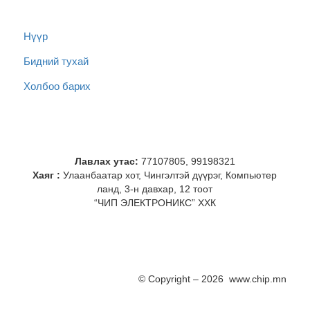
Нүүр
Бидний тухай
Холбоо барих
Лавлах утас:
77107805, 99198321
Хаяг :
Улаанбаатар хот, Чингэлтэй дүүрэг, Компьютер
ланд, 3-н давхар, 12 тоот
“ЧИП ЭЛЕКТРОНИКС” ХХК
© Copyright – 2026 www.chip.mn