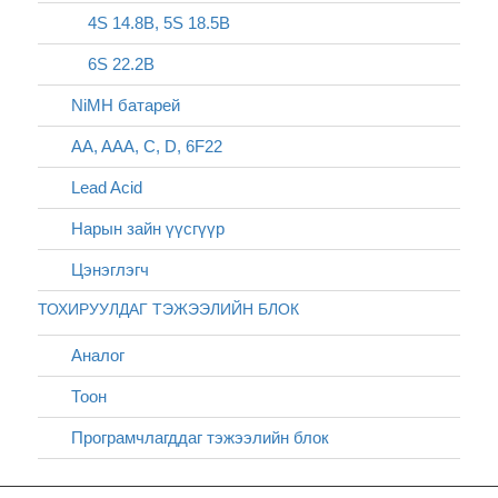
4S 14.8В, 5S 18.5В
6S 22.2В
NiMH батарей
AA, AAA, C, D, 6F22
Lead Acid
Нарын зайн үүсгүүр
Цэнэглэгч
ТОХИРУУЛДАГ ТЭЖЭЭЛИЙН БЛОК
Аналог
Тоон
Програмчлагддаг тэжээлийн блок