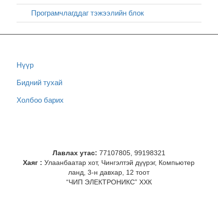
Програмчлагддаг тэжээлийн блок
Нүүр
Бидний тухай
Холбоо барих
Лавлах утас:
77107805, 99198321
Хаяг :
Улаанбаатар хот, Чингэлтэй дүүрэг, Компьютер
ланд, 3-н давхар, 12 тоот
“ЧИП ЭЛЕКТРОНИКС” ХХК