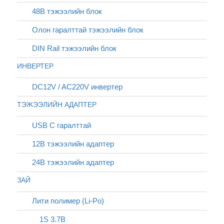
48В тэжээлийн блок
Олон гаралттай тэжээлийн блок
DIN Rail тэжээлийн блок
ИНВЕРТЕР
DC12V / AC220V инвертер
ТЭЖЭЭЛИЙН АДАПТЕР
USB C гаралттай
12В тэжээлийн адаптер
24В тэжээлийн адаптер
ЗАЙ
Лити полимер (Li-Po)
1S 3.7В