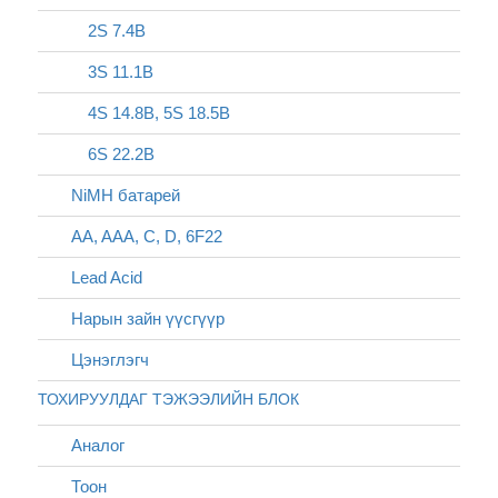
2S 7.4В
3S 11.1В
4S 14.8В, 5S 18.5В
6S 22.2В
NiMH батарей
AA, AAA, C, D, 6F22
Lead Acid
Нарын зайн үүсгүүр
Цэнэглэгч
ТОХИРУУЛДАГ ТЭЖЭЭЛИЙН БЛОК
Аналог
Тоон