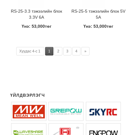
RS-25-3.3 тэжээлийн блок
RS-25-5 тэжээлийн блок 5V
3.3V 6A
5A
Үнэ: 53,000төг
Үнэ: 53,000төг
Хуудас 4-с 1
1
2
3
4
»
ҮЙЛДВЭРЛЭГЧ