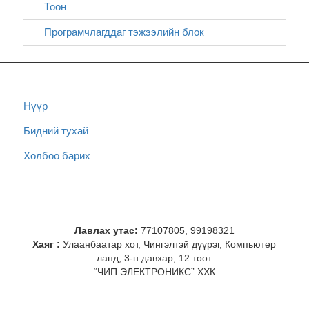
Тоон
Програмчлагддаг тэжээлийн блок
Нүүр
Бидний тухай
Холбоо барих
Лавлах утас:
77107805, 99198321
Хаяг :
Улаанбаатар хот, Чингэлтэй дүүрэг, Компьютер
ланд, 3-н давхар, 12 тоот
“ЧИП ЭЛЕКТРОНИКС” ХХК