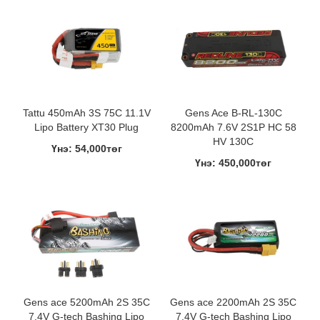
Tattu 450mAh 3S 75C 11.1V
Gens Ace B-RL-130C
Lipo Battery XT30 Plug
8200mAh 7.6V 2S1P HC 58
HV 130C
Үнэ: 54,000төг
Үнэ: 450,000төг
Gens ace 5200mAh 2S 35C
Gens ace 2200mAh 2S 35C
7.4V G-tech Bashing Lipo
7.4V G-tech Bashing Lipo