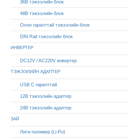
36В тэжээлийн блок
48В тэжээлийн блок
Олон гаралттай тэжээлийн блок
DIN Rail тэжээлийн блок
ИНВЕРТЕР
DC12V / AC220V инвертер
ТЭЖЭЭЛИЙН АДАПТЕР
USB C гаралттай
12В тэжээлийн адаптер
24В тэжээлийн адаптер
ЗАЙ
Лити полимер (Li-Po)