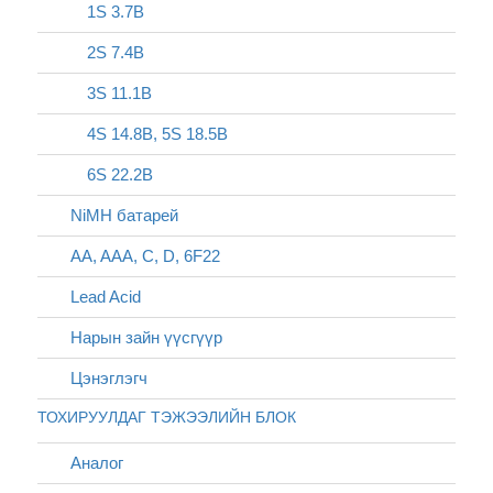
1S 3.7В
2S 7.4В
3S 11.1В
4S 14.8В, 5S 18.5В
6S 22.2В
NiMH батарей
AA, AAA, C, D, 6F22
Lead Acid
Нарын зайн үүсгүүр
Цэнэглэгч
ТОХИРУУЛДАГ ТЭЖЭЭЛИЙН БЛОК
Аналог