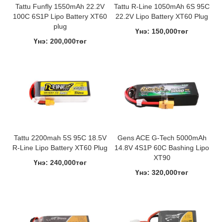
Tattu Funfly 1550mAh 22.2V
Tattu R-Line 1050mAh 6S 95C
100C 6S1P Lipo Battery XT60
22.2V Lipo Battery XT60 Plug
plug
Үнэ: 150,000төг
Үнэ: 200,000төг
Tattu 2200mah 5S 95C 18.5V
Gens ACE G-Tech 5000mAh
R-Line Lipo Battery XT60 Plug
14.8V 4S1P 60C Bashing Lipo
XT90
Үнэ: 240,000төг
Үнэ: 320,000төг