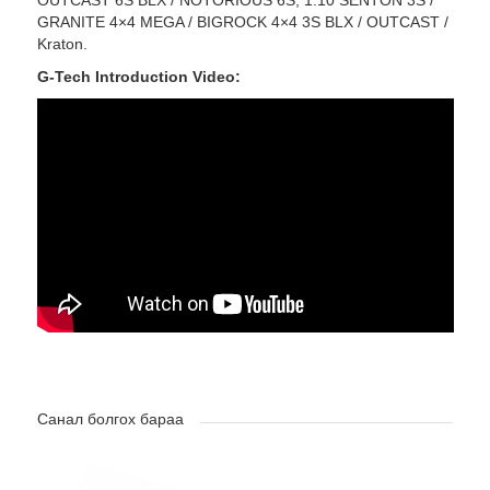
OUTCAST 6S BLX / NOTORIOUS 6S; 1:10 SENTON 3S /
GRANITE 4×4 MEGA / BIGROCK 4×4 3S BLX / OUTCAST /
Kraton.
G-Tech Introduction Video:
Санал болгох бараа