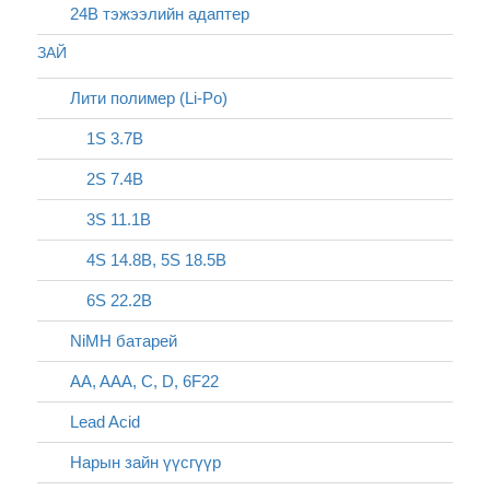
24В тэжээлийн адаптер
ЗАЙ
Лити полимер (Li-Po)
1S 3.7В
2S 7.4В
3S 11.1В
4S 14.8В, 5S 18.5В
6S 22.2В
NiMH батарей
AA, AAA, C, D, 6F22
Lead Acid
Нарын зайн үүсгүүр