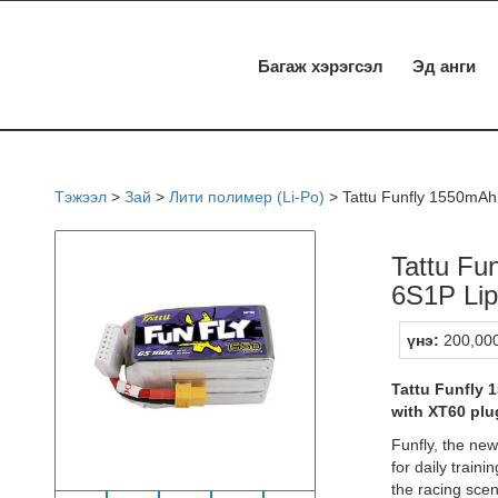
Багаж хэрэгсэл
Эд анги
Тэжээл
>
Зай
>
Лити полимер (Li-Po)
>
Tattu Funfly 1550mAh
Tattu Fu
6S1P Lip
үнэ:
200,000
Tattu Funfly 
with XT60 plu
Funfly, the new
for daily traini
the racing scen