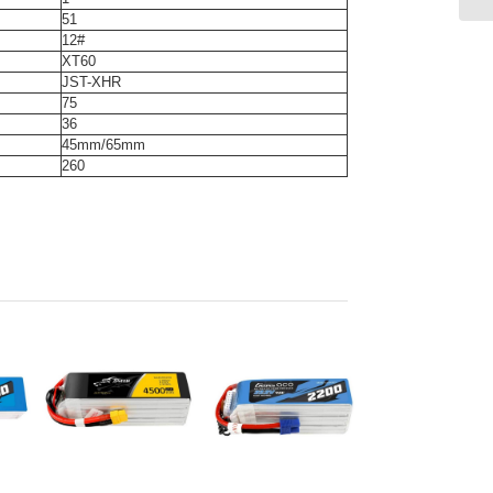
51
12#
XT60
JST-XHR
75
36
45mm/65mm
260