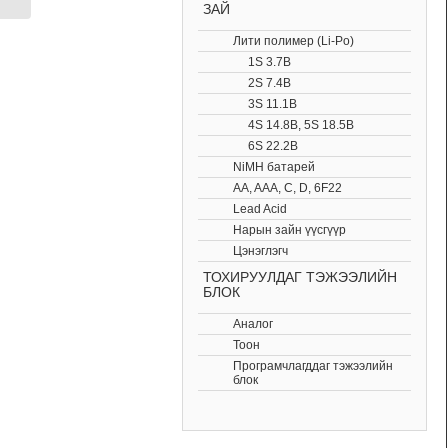
ЗАЙ
Лити полимер (Li-Po)
1S 3.7В
2S 7.4В
3S 11.1В
4S 14.8В, 5S 18.5В
6S 22.2В
NiMH батарей
AA, AAA, C, D, 6F22
Lead Acid
Нарын зайн үүсгүүр
Цэнэглэгч
ТОХИРУУЛДАГ ТЭЖЭЭЛИЙН
БЛОК
Аналог
Тоон
Програмчлагддаг тэжээлийн
блок