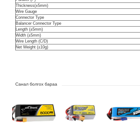
Thickness(±5mm)
Wire Gauge
Connector Type
Balancer Connector Type
Length (±5mm)
Width (±5mm)
Wire Length (C/D)
Net Weight (±10g)
Санал болгох бараа