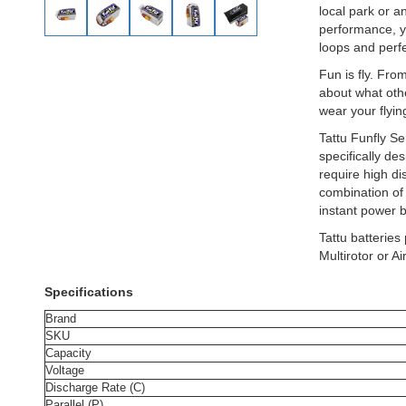
local park or an
performance, y
loops and perfe
Fun is fly. Fro
about what othe
wear your flyin
Tattu Funfly S
specifically d
require high di
combination of
instant power b
Tattu batteries 
Multirotor or Air
Specifications
Brand
SKU
Capacity
Voltage
Discharge Rate (C)
Parallel (P)