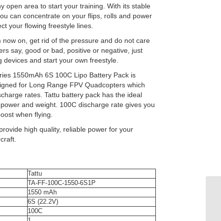
y open area to start your training. With its stable
ou can concentrate on your flips, rolls and power
ct your flowing freestyle lines.
m now on, get rid of the pressure and do not care
rs say, good or bad, positive or negative, just
g devices and start your own freestyle.
eries 1550mAh 6S 100C Lipo Battery Pack is
esigned for Long Range FPV Quadcopters which
scharge rates. Tattu battery pack has the ideal
 power and weight. 100C discharge rate gives you
oost when flying.
provide high quality, reliable power for your
craft.
Tattu
TA-FF-100C-1550-6S1P
1550 mAh
6S (22.2V)
100C
1