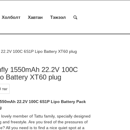
Холболт
Хавтан
Тэжээл
 22.2V 100C 6S1P Lipo Battery XT60 plug
nfly 1550mAh 22.2V 100C
o Battery XT60 plug
 төг
1550mAh 22.2V 100C 6S1P Lipo Battery Pack
g
 lovely member of Tattu family, specially designed
ng and freestyle. Are you tired of the pressures of
e? All you need is to find a nice quiet spot at a