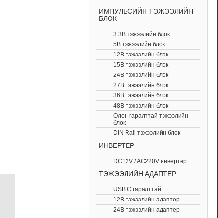
ИМПУЛЬСИЙН ТЭЖЭЭЛИЙН
БЛОК
3.3В тэжээлийн блок
5В тэжээлийн блок
12В тэжээлийн блок
15В тэжээлийн блок
24В тэжээлийн блок
27В тэжээлийн блок
36В тэжээлийн блок
48В тэжээлийн блок
Олон гаралттай тэжээлийн
блок
DIN Rail тэжээлийн блок
ИНВЕРТЕР
DC12V / AC220V инвертер
ТЭЖЭЭЛИЙН АДАПТЕР
USB C гаралттай
Gens ace 2200mAh 6S
12В тэжээлийн адаптер
45C 22.2V Lipo Battery
24В тэжээлийн адаптер
EC3 Plug