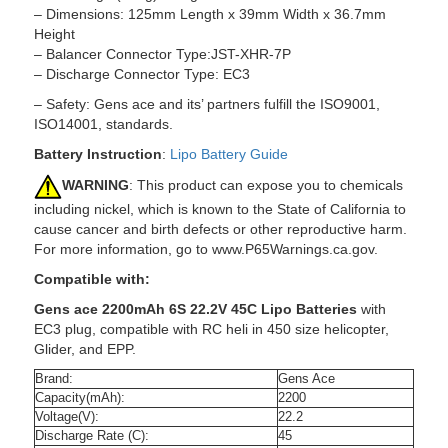
– Dimensions: 125mm Length x 39mm Width x 36.7mm
Height
– Balancer Connector Type:JST-XHR-7P
– Discharge Connector Type: EC3
– Safety: Gens ace and its’ partners fulfill the ISO9001,
ISO14001, standards.
Battery Instruction
:
Lipo Battery Guide
WARNING
: This product can expose you to chemicals
including nickel, which is known to the State of California to
cause cancer and birth defects or other reproductive harm.
For more information, go to www.P65Warnings.ca.gov.
Compatible with:
Gens ace 2200mAh 6S 22.2V 45C Lipo Batteries
with
EC3 plug, compatible with RC heli in 450 size helicopter,
Glider, and EPP.
Brand:
Gens Ace
Capacity(mAh):
2200
Voltage(V):
22.2
Discharge Rate (C):
45