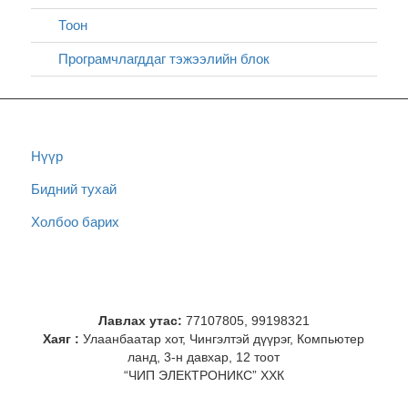
Тоон
Програмчлагддаг тэжээлийн блок
Нүүр
Бидний тухай
Холбоо барих
Лавлах утас:
77107805, 99198321
Хаяг :
Улаанбаатар хот, Чингэлтэй дүүрэг, Компьютер
ланд, 3-н давхар, 12 тоот
“ЧИП ЭЛЕКТРОНИКС” ХХК