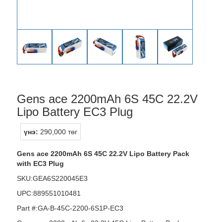
Gens ace 2200mAh 6S 45C 22.2V
Lipo Battery EC3 Plug
үнэ:
290,000 төг
Gens ace 2200mAh 6S 45C 22.2V Lipo Battery Pack
with EC3 Plug
SKU:GEA6S220045E3
UPC:889551010481
Part #:GA-B-45C-2200-6S1P-EC3