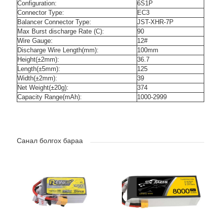
Configuration:
6S1P
Connector Type:
EC3
Balancer Connector Type:
JST-XHR-7P
Max Burst discharge Rate (C):
90
Wire Gauge:
12#
Discharge Wire Length(mm):
100mm
Height(±2mm):
36.7
Length(±5mm):
125
Width(±2mm):
39
Net Weight(±20g):
374
Capacity Range(mAh):
1000-2999
Санал болгох бараа