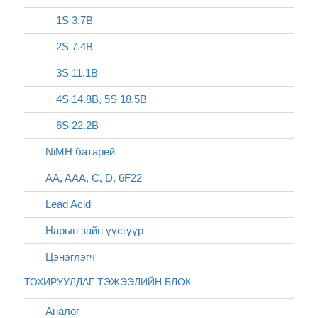
1S 3.7В
2S 7.4В
3S 11.1В
4S 14.8В, 5S 18.5В
6S 22.2В
NiMH батарей
AA, AAA, C, D, 6F22
Lead Acid
Нарын зайн үүсгүүр
Цэнэглэгч
ТОХИРУУЛДАГ ТЭЖЭЭЛИЙН БЛОК
Аналог