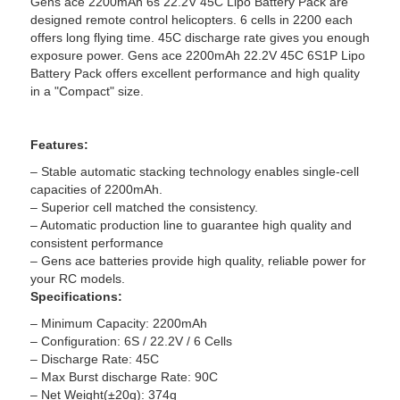
Gens ace 2200mAh 6s 22.2V 45C Lipo Battery Pack are
designed remote control helicopters. 6 cells in 2200 each
offers long flying time. 45C discharge rate gives you enough
exposure power. Gens ace 2200mAh 22.2V 45C 6S1P Lipo
Battery Pack offers excellent performance and high quality
in a "Compact" size.
Features:
– Stable automatic stacking technology enables single-cell
capacities of 2200mAh.
– Superior cell matched the consistency.
– Automatic production line to guarantee high quality and
consistent performance
– Gens ace batteries provide high quality, reliable power for
your RC models.
Specifications:
– Minimum Capacity: 2200mAh
– Configuration: 6S / 22.2V / 6 Cells
– Discharge Rate: 45C
– Max Burst discharge Rate: 90C
– Net Weight(±20g): 374g