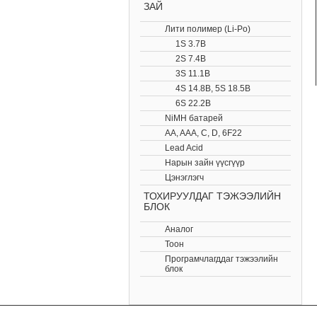
ЗАЙ
Лити полимер (Li-Po)
1S 3.7В
2S 7.4В
3S 11.1В
4S 14.8В, 5S 18.5В
6S 22.2В
NiMH батарей
AA, AAA, C, D, 6F22
Lead Acid
Нарын зайн үүсгүүр
Цэнэглэгч
ТОХИРУУЛДАГ ТЭЖЭЭЛИЙН
БЛОК
Аналог
Тоон
Програмчлагддаг тэжээлийн
блок