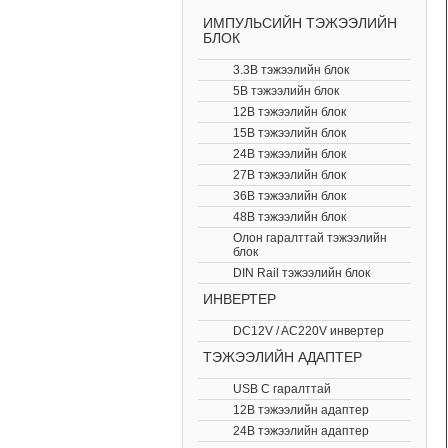
ИМПУЛЬСИЙН ТЭЖЭЭЛИЙН
БЛОК
3.3В тэжээлийн блок
5В тэжээлийн блок
12В тэжээлийн блок
15В тэжээлийн блок
24В тэжээлийн блок
27В тэжээлийн блок
36В тэжээлийн блок
48В тэжээлийн блок
Олон гаралттай тэжээлийн
блок
DIN Rail тэжээлийн блок
ИНВЕРТЕР
DC12V / AC220V инвертер
ТЭЖЭЭЛИЙН АДАПТЕР
USB C гаралттай
12В тэжээлийн адаптер
24В тэжээлийн адаптер