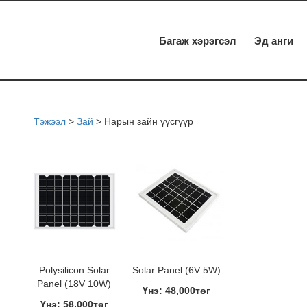
Багаж хэрэгсэл
Эд анги
Тэжээл
>
Зай
>
Нарын зайн үүсгүүр
Polysilicon Solar
Solar Panel (6V 5W)
Panel (18V 10W)
Үнэ: 48,000төг
Үнэ: 58,000төг