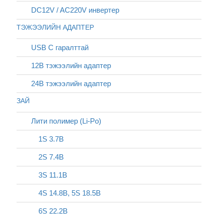
DC12V / AC220V инвертер
ТЭЖЭЭЛИЙН АДАПТЕР
USB C гаралттай
12В тэжээлийн адаптер
24В тэжээлийн адаптер
ЗАЙ
Лити полимер (Li-Po)
1S 3.7В
2S 7.4В
3S 11.1В
4S 14.8В, 5S 18.5В
6S 22.2В