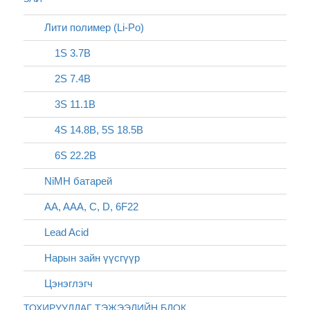
Лити полимер (Li-Po)
1S 3.7В
2S 7.4В
3S 11.1В
4S 14.8В, 5S 18.5В
6S 22.2В
NiMH батарей
AA, AAA, C, D, 6F22
Lead Acid
Нарын зайн үүсгүүр
Цэнэглэгч
ТОХИРУУЛДАГ ТЭЖЭЭЛИЙН БЛОК