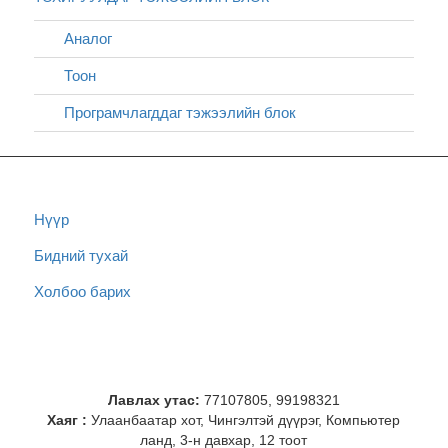
Аналог
Тоон
Програмчлагддаг тэжээлийн блок
Нүүр
Бидний тухай
Холбоо барих
Лавлах утас:
77107805, 99198321
Хаяг :
Улаанбаатар хот, Чингэлтэй дүүрэг, Компьютер
ланд, 3-н давхар, 12 тоот