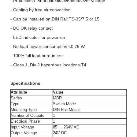
- Protections: Short circuit/Overload/Over voltage
- Cooling by free air convection
- Can be installed on DIN Rail TS-35/7.5 or 15
- DC OK relay contact
- LED indicator for power-on
- No load power consumption <0.75 W
- 100% full load burn-in test
- Class 1, Div 2 hazardous locations T4
Specifications
Attribute
Value
Series
MDR
Type
Switch Mode
Mounting Type
DIN Rail Mount
Number of Outputs
1
Electrical Phase
1
Input Voltage
85 → 264V AC
Output Voltage
24V DC