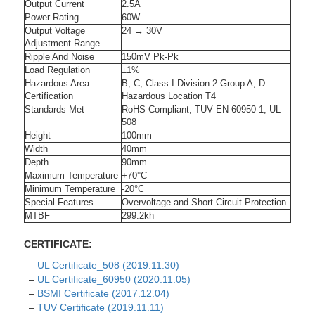
Output Current
2.5A
Power Rating
60W
Output Voltage
24 → 30V
Adjustment Range
Ripple And Noise
150mV Pk-Pk
Load Regulation
±1%
Hazardous Area
B, C, Class I Division 2 Group A, D
Certification
Hazardous Location T4
Standards Met
RoHS Compliant, TUV EN 60950-1, UL
508
Height
100mm
Width
40mm
Depth
90mm
Maximum Temperature
+70°C
Minimum Temperature
-20°C
Special Features
Overvoltage and Short Circuit Protection
MTBF
299.2kh
CERTIFICATE:
–
UL Certificate_508 (2019.11.30)
–
UL Certificate_60950 (2020.11.05)
–
BSMI Certificate (2017.12.04)
–
TUV Certificate (2019.11.11)