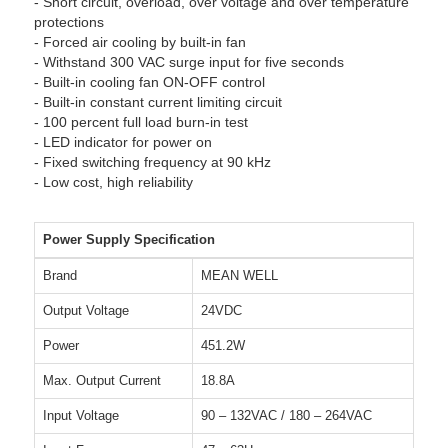
- Short circuit, overload, over voltage and over temperature
protections
- Forced air cooling by built-in fan
- Withstand 300 VAC surge input for five seconds
- Built-in cooling fan ON-OFF control
- Built-in constant current limiting circuit
- 100 percent full load burn-in test
- LED indicator for power on
- Fixed switching frequency at 90 kHz
- Low cost, high reliability
Power Supply Specification
Brand
MEAN WELL
Output Voltage
24VDC
Power
451.2W
Max. Output Current
18.8A
Input Voltage
90 – 132VAC / 180 – 264VAC