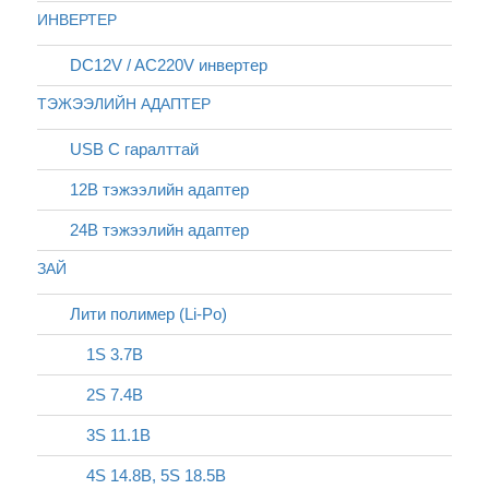
ИНВЕРТЕР
DC12V / AC220V инвертер
ТЭЖЭЭЛИЙН АДАПТЕР
USB C гаралттай
12В тэжээлийн адаптер
24В тэжээлийн адаптер
ЗАЙ
Лити полимер (Li-Po)
1S 3.7В
2S 7.4В
3S 11.1В
4S 14.8В, 5S 18.5В