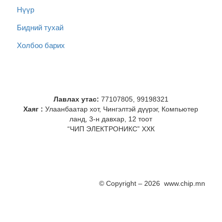
Нүүр
Бидний тухай
Холбоо барих
Лавлах утас:
77107805, 99198321
Хаяг :
Улаанбаатар хот, Чингэлтэй дүүрэг, Компьютер
ланд, 3-н давхар, 12 тоот
“ЧИП ЭЛЕКТРОНИКС” ХХК
© Copyright – 2026 www.chip.mn