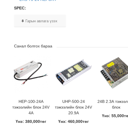
SPEC:
Гарын авлага үзэх
Санал болгох бараа
HEP-100-24A
UHP-500-24
24В 2.3А тэжээ
тэжээлийн блок 24V
тэжээлийн блок 24V
блок
4A
20.9A
Үнэ: 55,000т
Үнэ: 380,000төг
Үнэ: 460,000төг