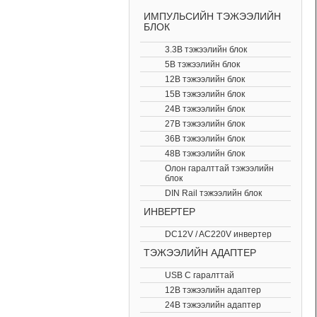
ИМПУЛЬСИЙН ТЭЖЭЭЛИЙН
БЛОК
3.3В тэжээлийн блок
5В тэжээлийн блок
12В тэжээлийн блок
15В тэжээлийн блок
24В тэжээлийн блок
27В тэжээлийн блок
36В тэжээлийн блок
48В тэжээлийн блок
Олон гаралттай тэжээлийн
блок
DIN Rail тэжээлийн блок
ИНВЕРТЕР
DC12V / AC220V инвертер
ТЭЖЭЭЛИЙН АДАПТЕР
USB C гаралттай
12В тэжээлийн адаптер
24В тэжээлийн адаптер