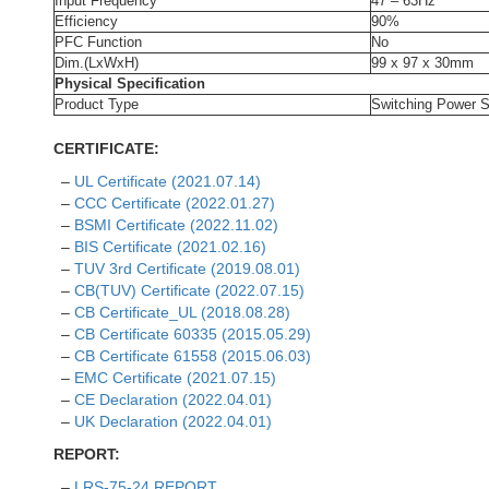
Input Frequency
47 – 63Hz
Efficiency
90%
PFC Function
No
Dim.(LxWxH)
99 x 97 x 30mm
Physical Specification
Product Type
Switching Power S
CERTIFICATE:
–
UL Certificate (2021.07.14)
–
CCC Certificate (2022.01.27)
–
BSMI Certificate (2022.11.02)
–
BIS Certificate (2021.02.16)
–
TUV 3rd Certificate (2019.08.01)
–
CB(TUV) Certificate (2022.07.15)
–
CB Certificate_UL (2018.08.28)
–
CB Certificate 60335 (2015.05.29)
–
CB Certificate 61558 (2015.06.03)
–
EMC Certificate (2021.07.15)
–
CE Declaration (2022.04.01)
–
UK Declaration (2022.04.01)
REPORT:
–
LRS-75-24 REPORT