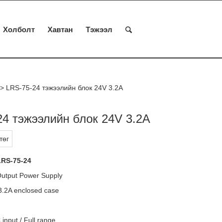
Холболт
Хавтан
Тэжээл
>
LRS-75-24 тэжээлийн блок 24V 3.2A
24 тэжээлийн блок 24V 3.2A
төг
RS-75-24
Output Power Supply
3.2A enclosed case
 input / Full range