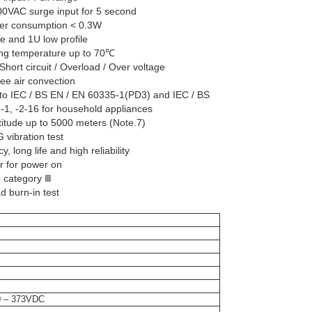
00VAC surge input for 5 second
wer consumption < 0.3W
ze and 1U low profile
ing temperature up to 70℃
 Short circuit / Overload / Over voltage
ree air convection
to IEC / BS EN / EN 60335-1(PD3) and IEC / BS
1, -2-16 for household appliances
titude up to 5000 meters (Note.7)
 vibration test
cy, long life and high reliability
r for power on
e category Ⅲ
ad burn-in test
0 – 373VDC