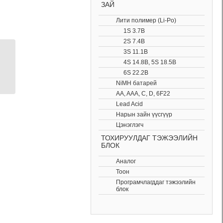
ЗАЙ
Лити полимер (Li-Po)
1S 3.7В
2S 7.4В
3S 11.1В
LRS-75-12 тэжээлийн
4S 14.8В, 5S 18.5В
блок 12V 6A
6S 22.2В
NiMH батарей
AA, AAA, C, D, 6F22
Lead Acid
Нарын зайн үүсгүүр
Цэнэглэгч
ТОХИРУУЛДАГ ТЭЖЭЭЛИЙН
БЛОК
Аналог
Тоон
Програмчлагддаг тэжээлийн
блок