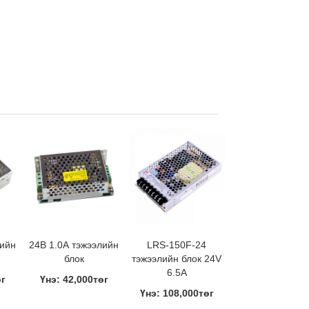
лийн
24В 1.0А тэжээлийн
LRS-150F-24
блок
тэжээлийн блок 24V
6.5A
өг
Үнэ: 42,000төг
Үнэ: 108,000төг