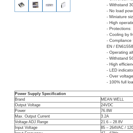
- Withstand 3
- No load po
- Miniature si
- High operat
- Protections:
- Cooling by f
- Compliance 
EN / EN61558-
- Operating al
- Withstand 5G
- High efficien
- LED indicato
- Over voltag
- 100% full lo
Power Supply Specification
Brand
MEAN WELL
Output Voltage
24VDC
Power
76.8W
Max. Output Current
3.2A
Voltage ADJ.Range
21.6 – 28.8V
Input Voltage
85 – 264VAC / 12