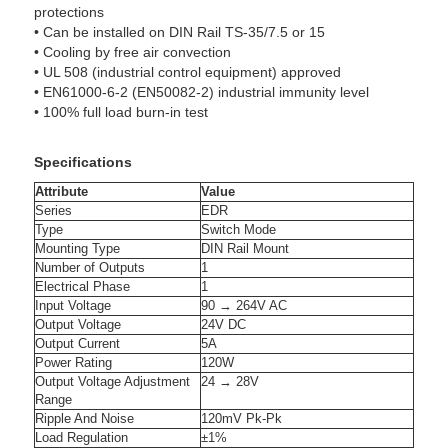
protections
• Can be installed on DIN Rail TS-35/7.5 or 15
• Cooling by free air convection
• UL 508 (industrial control equipment) approved
• EN61000-6-2 (EN50082-2) industrial immunity level
• 100% full load burn-in test
Specifications
Attribute
Value
Series
EDR
Type
Switch Mode
Mounting Type
DIN Rail Mount
Number of Outputs
1
Electrical Phase
1
Input Voltage
90 → 264V AC
Output Voltage
24V DC
Output Current
5A
Power Rating
120W
Output Voltage Adjustment
24 → 28V
Range
Ripple And Noise
120mV Pk-Pk
Load Regulation
±1%