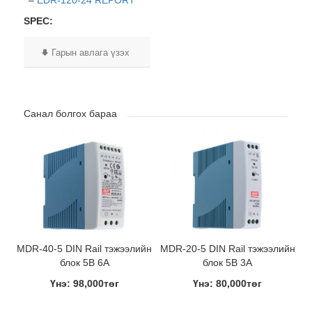
–
EDR-120-24 REPORT
SPEC:
Гарын авлага үзэх
Санал болгох бараа
MDR-40-5 DIN Rail тэжээлийн
MDR-20-5 DIN Rail тэжээлийн
блок 5В 6A
блок 5В 3A
Үнэ: 98,000төг
Үнэ: 80,000төг