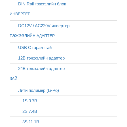
DIN Rail тэжээлийн блок
ИНВЕРТЕР
DC12V / AC220V инвертер
ТЭЖЭЭЛИЙН АДАПТЕР
USB C гаралттай
12В тэжээлийн адаптер
24В тэжээлийн адаптер
ЗАЙ
Лити полимер (Li-Po)
1S 3.7В
2S 7.4В
3S 11.1В