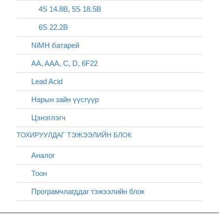
4S 14.8В, 5S 18.5В
6S 22.2В
NiMH батарей
AA, AAA, C, D, 6F22
Lead Acid
Нарын зайн үүсгүүр
Цэнэглэгч
ТОХИРУУЛДАГ ТЭЖЭЭЛИЙН БЛОК
Аналог
Тоон
Програмчлагддаг тэжээлийн блок