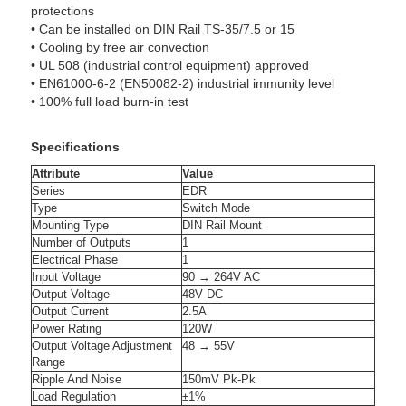
protections
• Can be installed on DIN Rail TS-35/7.5 or 15
• Cooling by free air convection
• UL 508 (industrial control equipment) approved
• EN61000-6-2 (EN50082-2) industrial immunity level
• 100% full load burn-in test
Specifications
Attribute
Value
Series
EDR
Type
Switch Mode
Mounting Type
DIN Rail Mount
Number of Outputs
1
Electrical Phase
1
Input Voltage
90 → 264V AC
Output Voltage
48V DC
Output Current
2.5A
Power Rating
120W
Output Voltage Adjustment
48 → 55V
Range
Ripple And Noise
150mV Pk-Pk
Load Regulation
±1%