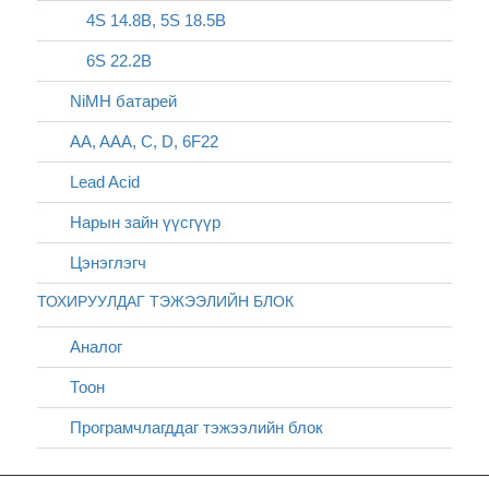
4S 14.8В, 5S 18.5В
6S 22.2В
NiMH батарей
AA, AAA, C, D, 6F22
Lead Acid
Нарын зайн үүсгүүр
Цэнэглэгч
ТОХИРУУЛДАГ ТЭЖЭЭЛИЙН БЛОК
Аналог
Тоон
Програмчлагддаг тэжээлийн блок