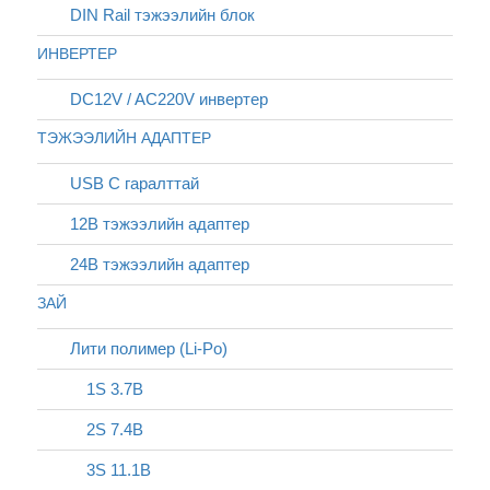
DIN Rail тэжээлийн блок
ИНВЕРТЕР
DC12V / AC220V инвертер
ТЭЖЭЭЛИЙН АДАПТЕР
USB C гаралттай
12В тэжээлийн адаптер
24В тэжээлийн адаптер
ЗАЙ
Лити полимер (Li-Po)
1S 3.7В
2S 7.4В
3S 11.1В