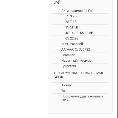
ЗАЙ
Лити полимер (Li-Po)
1S 3.7В
2S 7.4В
3S 11.1В
4S 14.8В, 5S 18.5В
6S 22.2В
NiMH батарей
AA, AAA, C, D, 6F22
Lead Acid
Нарын зайн үүсгүүр
Цэнэглэгч
ТОХИРУУЛДАГ ТЭЖЭЭЛИЙН
БЛОК
Аналог
Тоон
Програмчлагддаг тэжээлийн
блок