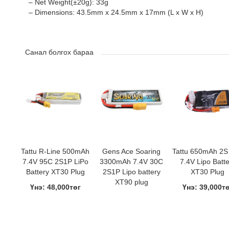
– Net Weight(±20g): 33g
– Dimensions: 43.5mm x 24.5mm x 17mm (L x W x H)
Санал болгох бараа
Tattu R-Line 500mAh
Gens Ace Soaring
Tattu 650mAh 2S
7.4V 95C 2S1P LiPo
3300mAh 7.4V 30C
7.4V Lipo Batte
Battery XT30 Plug
2S1P Lipo battery
XT30 Plug
XT90 plug
Үнэ: 48,000төг
Үнэ: 39,000т
Үнэ: 140,000төг