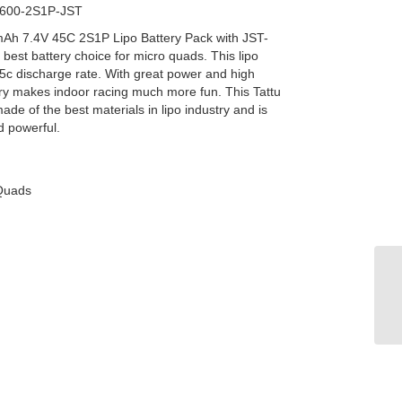
-600-2S1P-JST
Ah 7.4V 45C 2S1P Lipo Battery Pack with JST-
 best battery choice for micro quads. This lipo
5c discharge rate. With great power and high
ery makes indoor racing much more fun. This Tattu
made of the best materials in lipo industry and is
d powerful.
 Quads