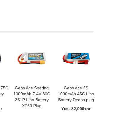
 75C
Gens Ace Soaring
Gens ace 2S
ry
1000mAh 7.4V 30C
1000mAh 45C Lipo
2S1P Lipo Battery
Battery Deans plug
XT60 Plug
өг
Үнэ: 82,000төг
Үнэ: 45,000төг