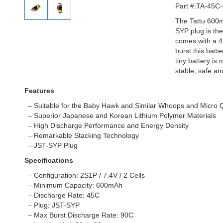
Part #:TA-45C
The Tattu 600m
SYP plug is the
comes with a 4
burst this batt
tiny battery is 
stable, safe an
Features
– Suitable for the Baby Hawk and Similar Whoops and Micro
– Superior Japanese and Korean Lithium Polymer Materials
– High Discharge Performance and Energy Density
– Remarkable Stacking Technology
– JST-SYP Plug
Specifications
– Configuration: 2S1P / 7.4V / 2 Cells
– Minimum Capacity: 600mAh
– Discharge Rate: 45C
– Plug: JST-SYP
– Max Burst Discharge Rate: 90C