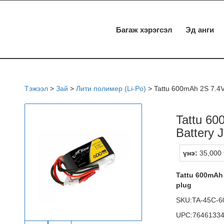
Багаж хэрэгсэл
Эд анги
Тэжээл
>
Зай
>
Лити полимер (Li-Po)
>
Tattu 600mAh 2S 7.4V
Tattu 60
Battery 
үнэ:
35,000 
Tattu 600mAh 
plug
SKU:TA-45C-6
UPC:7646133