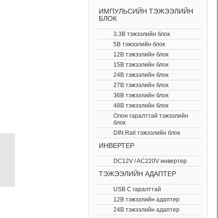
ИМПУЛЬСИЙН ТЭЖЭЭЛИЙН
БЛОК
3.3В тэжээлийн блок
5В тэжээлийн блок
12В тэжээлийн блок
15В тэжээлийн блок
24В тэжээлийн блок
27В тэжээлийн блок
36В тэжээлийн блок
48В тэжээлийн блок
Олон гаралттай тэжээлийн
блок
DIN Rail тэжээлийн блок
ИНВЕРТЕР
Tattu 650mAh 2S 75C
7.4V Lipo Battery XT30
DC12V / AC220V инвертер
Plug
ТЭЖЭЭЛИЙН АДАПТЕР
USB C гаралттай
12В тэжээлийн адаптер
24В тэжээлийн адаптер