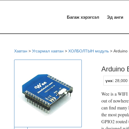
Багаж хэрэгсэл
Эд анги
Хавтан
>
Угсармал хавтан
>
ХОЛБОЛТЫН модуль
>
Arduino
Arduino 
үнэ:
28,000 
Wee is a WIFI
out of nowhere
can find many h
the most popul
GPIO2 routed t
is designed wi