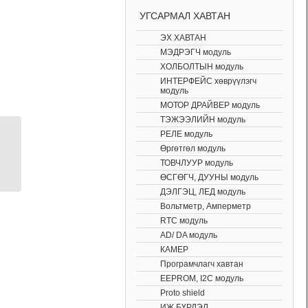
УГСАРМАЛ ХАВТАН
ЭХ ХАВТАН
МЭДРЭГЧ модуль
ХОЛБОЛТЫН модуль
ИНТЕРФЕЙС хөврүүлэгч
модуль
МОТОР ДРАЙВЕР модуль
ТЭЖЭЭЛИЙН модуль
РЕЛЕ модуль
ESP-12E serial wifi
Өргөтгөл модуль
module
ТОВЧЛУУР модуль
ӨСГӨГЧ, ДУУНЫ модуль
ДЭЛГЭЦ, ЛЕД модуль
Вольтметр, Амперметр
RTC модуль
AD/ DA модуль
КАМЕР
Програмчлагч хавтан
EEPROM, I2C модуль
Proto shield
ИЖ БҮРДЭЛ