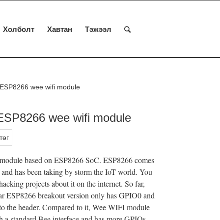
Холболт
Хавтан
Тэжээл
 ESP8266 wee wifi module
ESP8266 wee wifi module
төг
 module based on ESP8266 SoC. ESP8266 comes
 and has been taking by storm the IoT world. You
acking projects about it on the internet. So far,
ar ESP8266 breakout version only has GPIO0 and
o the header. Compared to it, Wee WIFI module
th a standard Bee interface and has more GPIOs