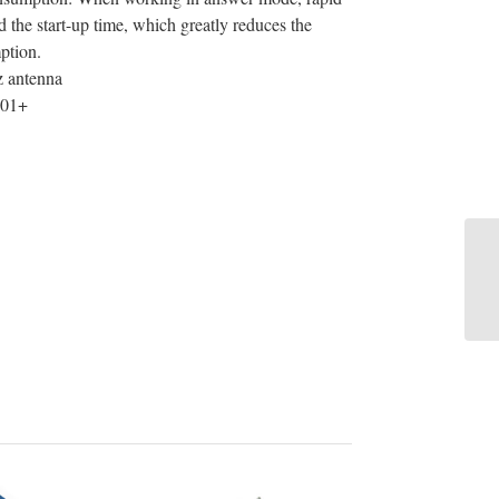
nd the start-up time, which greatly reduces the
ption.
z antenna
01+