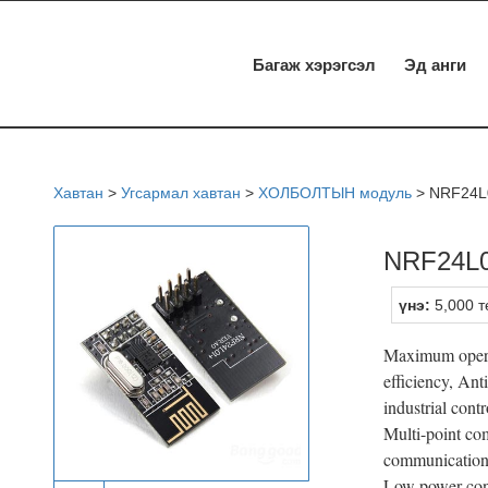
Багаж хэрэгсэл
Эд анги
Хавтан
>
Угсармал хавтан
>
ХОЛБОЛТЫН модуль
>
NRF24L0
NRF24L0
үнэ:
5,000 т
Maximum opera
efficiency, Anti
industrial cont
Multi-point co
communication
Low power con