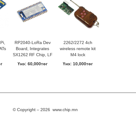
Pi,
RP2040-LoRa Dev
2262/2272 4ch
HATs
Board, Integrates
wireless remote kit
SX1262 RF Chip, LF
M4 lock
өг
Үнэ: 60,000төг
Үнэ: 10,000төг
© Copyright – 2026 www.chip.mn