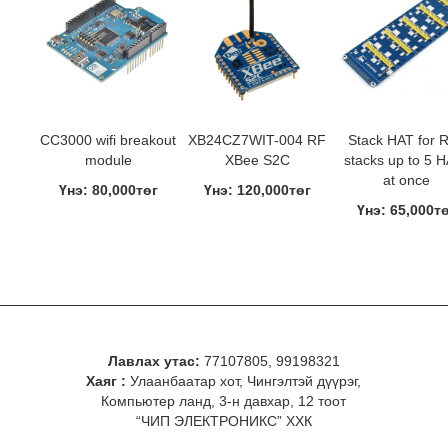
CC3000 wifi breakout
XB24CZ7WIT-004 RF
Stack HAT for R
module
XBee S2C
stacks up to 5 
at once
Үнэ: 80,000төг
Үнэ: 120,000төг
Үнэ: 65,000т
Лавлах утас:
77107805, 99198321
Хаяг :
Улаанбаатар хот, Чингэлтэй дүүрэг,
Компьютер ланд, 3-н давхар, 12 тоот
“ЧИП ЭЛЕКТРОНИКС” ХХК