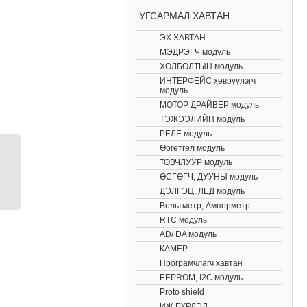
УГСАРМАЛ ХАВТАН
ЭХ ХАВТАН
МЭДРЭГЧ модуль
ХОЛБОЛТЫН модуль
ИНТЕРФЕЙС хөврүүлэгч
модуль
МОТОР ДРАЙВЕР модуль
ТЭЖЭЭЛИЙН модуль
РЕЛЕ модуль
Өргөтгөл модуль
ТОВЧЛУУР модуль
Arduino ESP8266 wee
ӨСГӨГЧ, ДУУНЫ модуль
wifi module
ДЭЛГЭЦ, ЛЕД модуль
Вольтметр, Амперметр
RTC модуль
AD/ DA модуль
КАМЕР
Програмчлагч хавтан
EEPROM, I2C модуль
Proto shield
ИЖ БҮРДЭЛ