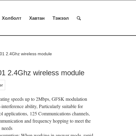
Холболт
Хавтан
Тэжээл
1 2.4Ghz wireless module
1 2.4Ghz wireless module
өг
ting speeds up to 2Mbps, GFSK modulation
-interference ability, Particularly suitable for
rol applications,
125 Communications channels,
mmunication and frequency hopping to meet the
 needs
sumption: When working in answer mode, rapid