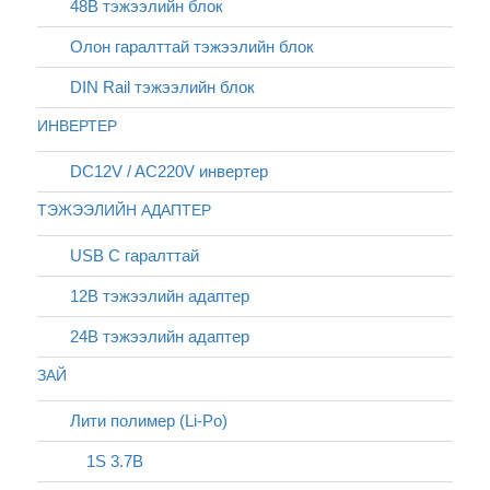
48В тэжээлийн блок
Олон гаралттай тэжээлийн блок
DIN Rail тэжээлийн блок
ИНВЕРТЕР
DC12V / AC220V инвертер
ТЭЖЭЭЛИЙН АДАПТЕР
USB C гаралттай
12В тэжээлийн адаптер
24В тэжээлийн адаптер
ЗАЙ
Лити полимер (Li-Po)
1S 3.7В