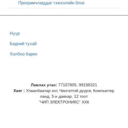
Програмчлагддаг тэжээлийн блок
Нүүр
Бидний тухай
Холбоо барих
Лавлах утас:
77107805, 99198321
Хаяг :
Улаанбаатар хот, Чингэлтэй дүүрэг, Компьютер
ланд, 3-н давхар, 12 тоот
“ЧИП ЭЛЕКТРОНИКС” ХХК