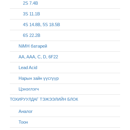
2S 7.4В
3S 11.1В
4S 14.8В, 5S 18.5В
6S 22.2В
NiMH батарей
AA, AAA, C, D, 6F22
Lead Acid
Нарын зайн үүсгүүр
Цэнэглэгч
ТОХИРУУЛДАГ ТЭЖЭЭЛИЙН БЛОК
Аналог
Тоон