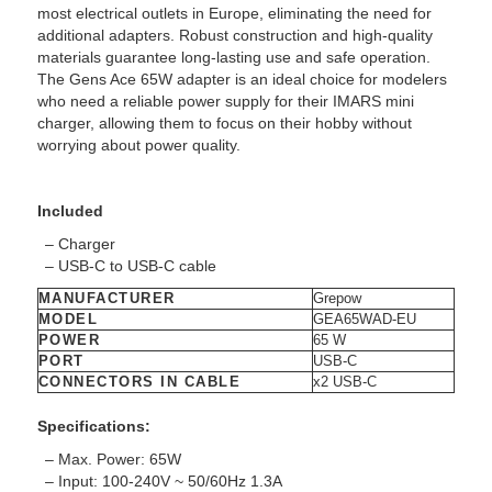
most electrical outlets in Europe, eliminating the need for
additional adapters. Robust construction and high-quality
materials guarantee long-lasting use and safe operation.
The Gens Ace 65W adapter is an ideal choice for modelers
who need a reliable power supply for their IMARS mini
charger, allowing them to focus on their hobby without
worrying about power quality.
Included
– Charger
– USB-C to USB-C cable
MANUFACTURER
Grepow
MODEL
GEA65WAD-EU
POWER
65 W
PORT
USB-C
CONNECTORS IN CABLE
x2 USB-C
Specifications:
– Max. Power: 65W
– Input: 100-240V ~ 50/60Hz 1.3A