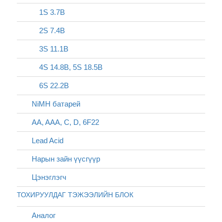
1S 3.7В
2S 7.4В
3S 11.1В
4S 14.8В, 5S 18.5В
6S 22.2В
NiMH батарей
AA, AAA, C, D, 6F22
Lead Acid
Нарын зайн үүсгүүр
Цэнэглэгч
ТОХИРУУЛДАГ ТЭЖЭЭЛИЙН БЛОК
Аналог