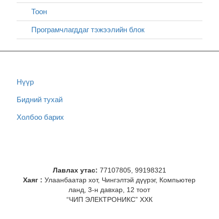
Тоон
Програмчлагддаг тэжээлийн блок
Нүүр
Бидний тухай
Холбоо барих
Лавлах утас:
77107805, 99198321
Хаяг :
Улаанбаатар хот, Чингэлтэй дүүрэг, Компьютер
ланд, 3-н давхар, 12 тоот
“ЧИП ЭЛЕКТРОНИКС” ХХК