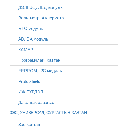
ДЭЛГЭЦ, ЛЕД модуль
Вольтметр, Амперметр
RTC модуль
AD/ DA модуль
КАМЕР
Програмчлагч хавтан
EEPROM, I2C модуль
Proto shield
ИЖ БҮРДЭЛ
Дагалдах хэрэгсэл
ЗЭС, УНИВЕРСАЛ, СУРГАЛТЫН ХАВТАН
Зэс хавтан