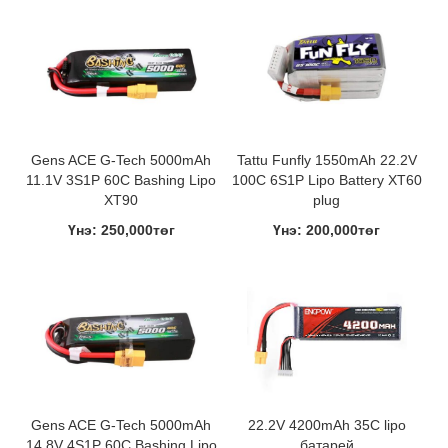
Gens ACE G-Tech 5000mAh
Tattu Funfly 1550mAh 22.2V
11.1V 3S1P 60C Bashing Lipo
100C 6S1P Lipo Battery XT60
XT90
plug
Үнэ: 250,000төг
Үнэ: 200,000төг
Gens ACE G-Tech 5000mAh
22.2V 4200mAh 35C lipo
14.8V 4S1P 60C Bashing Lipo
батарей