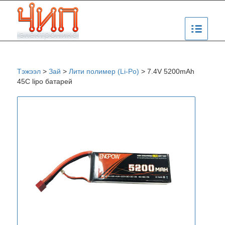
Тэжээл
>
Зай
>
Лити полимер (Li-Po)
>
7.4V 5200mAh
45C lipo батарей