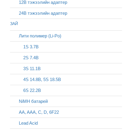
12В тэжээлийн адаптер
24В тэжээлийн адаптер
ЗАЙ
Лити полимер (Li-Po)
1S 3.7В
2S 7.4В
3S 11.1В
4S 14.8В, 5S 18.5В
6S 22.2В
NiMH батарей
AA, AAA, C, D, 6F22
Lead Acid